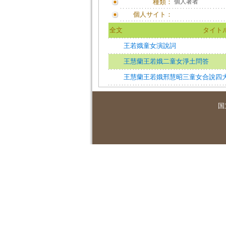
種類：
個人著者
個人サイト：
全文
タイト
王若娥童女演說詞
王慧蘭王若娥二童女淨土問答
王慧蘭王若娥邢慧昭三童女合說四
国