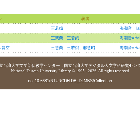
ル
著者
王若娥
海潮音=Hai 
王慧蘭
;
王若娥
海潮音=Hai 
大皆空
王慧蘭
;
王若娥
;
邢慧昭
海潮音=Hai 
立台湾大学
文学部仏教学センター
．
国立台湾大学デジタル人文学科研究セン
National Taiwan University Library © 1995 - 2026. All rights reserved
doi:10.6681/NTURCDH.DB_DLMBS/Collection