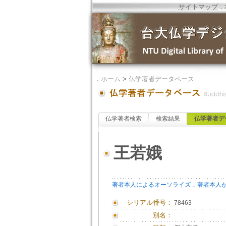
サイトマップ
．
．
ホーム
>
仏学著者データベース
仏学著者検索
検索結果
仏学著者デ
王若娥
．
著者本人によるオーソライズ
著者本人
シリアル番号：
78463
別名：