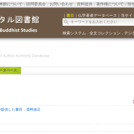
本館について
．
諮問委員会
．
お問い合わせ
．
資料提供
．
著作権について
．
当
｜
書目
｜
仏学著者データベース
｜
当サイ
検索システム
全文コレクション
デジ
．
．
ータベース
．
が提供した書目
資料改正