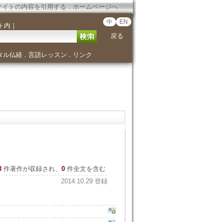
サイトの内容を引用する
．
ホームページへ
中
EN
ト内
｜
戻る
タル仏経
言語レッスン
リンク
．
．
3
件著作が収録され、
0
件全文を含む
2014.10.29 登録