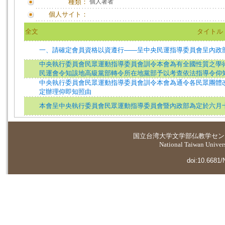
種類：
個人著者
個人サイト：
全文
タイトル
一、請確定會員資格以資遵行——呈中央民運指導委員會呈內政
中央執行委員會民眾運動指導委員會訓令本會為有全國性質之學
民運會令知該地高級黨部轉令所在地黨部予以考查依法指導令仰
中央執行委員會民眾運動指導委員會訓令本會為通令各民眾團體
定辦理仰即知照由
本會呈中央執行委員會民眾運動指導委員會暨內政部為定於六月
国立台湾大学
文学部仏教学セン
National Taiwan Universi
doi:10.6681