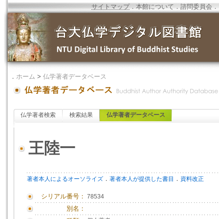
サイトマップ
．
本館について
．
諮問委員会
．
．
ホーム
>
仏学著者データベース
仏学著者検索
検索結果
仏学著者データベース
王陸一
．
．
著者本人によるオーソライズ
著者本人が提供した書目
資料改正
シリアル番号：
78534
別名：