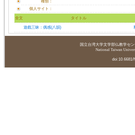
種類：
個人サイト：
全文
タイトル
遊戲三昧：偶感(八韻)
国立台湾大学
文学部仏教学セン
National Taiwan Universi
doi:10.6681