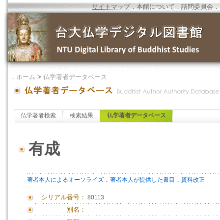
サイトマップ
．
本館について
．
諮問委員会
．
．
ホーム
>
仏学著者データベース
仏学著者検索
検索結果
仏学著者データベース
有成
．
．
著者本人によるオーソライズ
著者本人が提供した書目
資料改正
シリアル番号：
80113
別名：