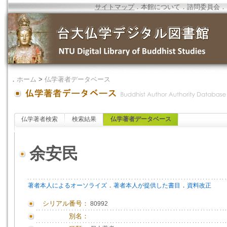
サイトマップ
．
本館について
．
諮問委員会
．
．
ホーム
>
仏学著者データベース
仏学著者検索
検索結果
仏学著者データベース
余安民
．
．
著者本人によるオーソライズ
著者本人が提供した書目
資料改正
シリアル番号：
80992
別名：