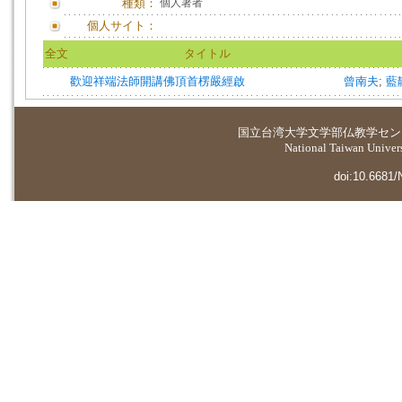
種類：
個人著者
個人サイト：
全文
タイトル
歡迎祥端法師開講佛頂首楞嚴經啟
曾南夫
;
藍
国立台湾大学
文学部仏教学セン
National Taiwan Universi
doi:10.6681