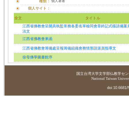
種類：
個人著者
個人サイト：
全文
タイトル
江西省佛教會呈開具執監常務各委名單檢同會章鈐記式樣請備案
法文
江西省佛教會來函
江西省佛教會籌備處呈報籌備組織會務情形請派員指導文
徐母佛學圖書館序
国立台湾大学
文学部仏教学セン
National Taiwan Universi
doi:10.6681