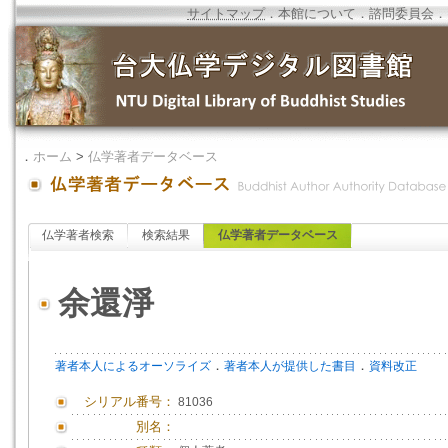
サイトマップ
．
本館について
．
諮問委員会
．
．
ホーム
>
仏学著者データベース
仏学著者検索
検索結果
仏学著者データベース
余還淨
．
．
著者本人によるオーソライズ
著者本人が提供した書目
資料改正
シリアル番号：
81036
別名：