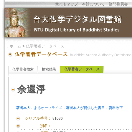
サイトマップ
．
本館について
．
諮問委員会
．
．
ホーム
>
仏学著者データベース
仏学著者検索
検索結果
仏学著者データベース
余還淨
．
．
著者本人によるオーソライズ
著者本人が提供した書目
資料改正
シリアル番号：
81036
別名：