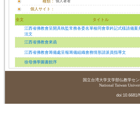
種類：
個人著者
個人サイト：
全文
タイトル
江西省佛教會呈開具執監常務各委名單檢同會章鈐記式樣請備案
法文
江西省佛教會來函
江西省佛教會籌備處呈報籌備組織會務情形請派員指導文
徐母佛學圖書館序
国立台湾大学
文学部仏教学セン
National Taiwan Universi
doi:10.6681