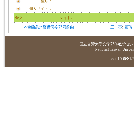
種類：
個人サイト：
全文
タイトル
本會函泉州警備司令部同前由
王一亭
;
圓瑛
国立台湾大学
文学部仏教学セン
National Taiwan Universi
doi:10.6681