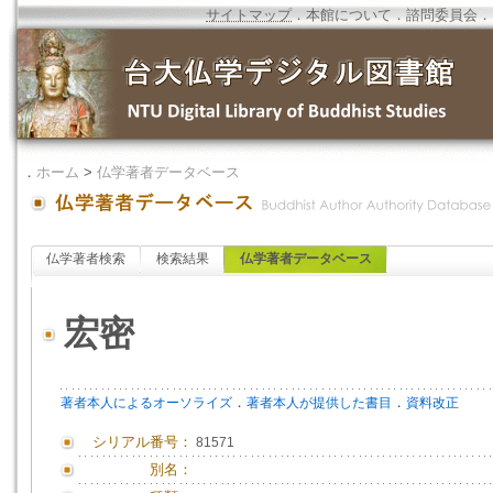
サイトマップ
．
本館について
．
諮問委員会
．
．
ホーム
>
仏学著者データベース
仏学著者検索
検索結果
仏学著者データベース
宏密
．
．
著者本人によるオーソライズ
著者本人が提供した書目
資料改正
シリアル番号：
81571
別名：