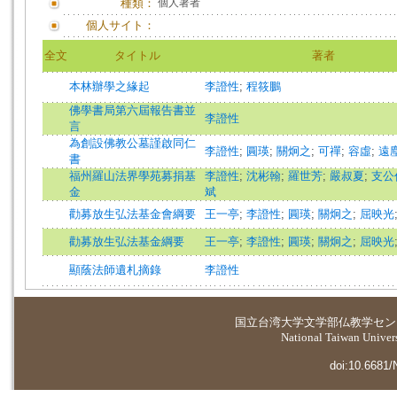
種類：
個人著者
個人サイト：
全文
タイトル
著者
本林辦學之緣起
李證性
;
程筱鵬
佛學書局第六屆報告書並
李證性
言
為創設佛教公墓謹啟同仁
李證性
;
圓瑛
;
關炯之
;
可禪
;
容虛
;
遠
書
福州羅山法界學苑募捐基
李證性
;
沈彬翰
;
羅世芳
;
嚴叔夏
;
支公
金
斌
勸募放生弘法基金會綱要
王一亭
;
李證性
;
圓瑛
;
關炯之
;
屈映光
勸募放生弘法基金綱要
王一亭
;
李證性
;
圓瑛
;
關炯之
;
屈映光
顯蔭法師遺札摘錄
李證性
国立台湾大学
文学部仏教学セン
National Taiwan Universi
doi:10.6681