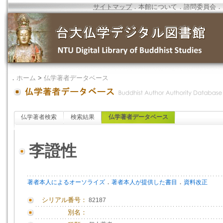
サイトマップ
．
本館について
．
諮問委員会
．
．
ホーム
>
仏学著者データベース
仏学著者検索
検索結果
仏学著者データベース
李證性
．
．
著者本人によるオーソライズ
著者本人が提供した書目
資料改正
シリアル番号：
82187
別名：