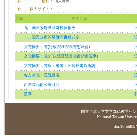
種類：
個人著者
個人サイト：
全文
タイトル
九、國民政府廢除苛稅雜捐令
十、國民政府頒發訴願書程式令
文電摘要：電(行政院汪院長電慰法會)
文電摘要：電(行政院汪院長電覆銷假視事)
文電摘要：電報：來電：汪院長電賀壽誕
各方來電：汪院長電
西陲宣化使公署月刊
題字
国立台湾大学
文学部仏教学セン
National Taiwan Universi
doi:10.6681