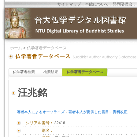
サイトマップ
．
本館について
．
諮問委員会
．
．
ホーム
>
仏学著者データベース
仏学著者検索
検索結果
仏学著者データベース
汪兆銘
．
．
著者本人によるオーソライズ
著者本人が提供した書目
資料改正
シリアル番号：
82416
別名：