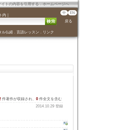
サイトの内容を引用する
．
ホームページへ
中
EN
ト内
｜
戻る
タル仏経
言語レッスン
リンク
．
．
2
件著作が収録され、
0
件全文を含む
2014.10.29 登録