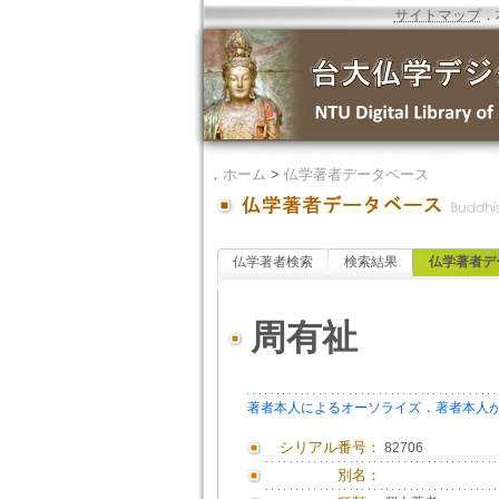
サイトマップ
．
．
ホーム
>
仏学著者データベース
仏学著者検索
検索結果
仏学著者デ
周有祉
．
著者本人によるオーソライズ
著者本人
シリアル番号：
82706
別名：