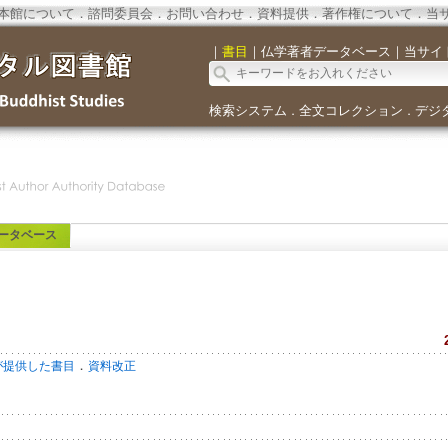
本館について
．
諮問委員会
．
お問い合わせ
．
資料提供
．
著作権について
．
当
｜
書目
｜
仏学著者データベース
｜
当サイ
検索システム
全文コレクション
デジ
．
．
ータベース
．
が提供した書目
資料改正