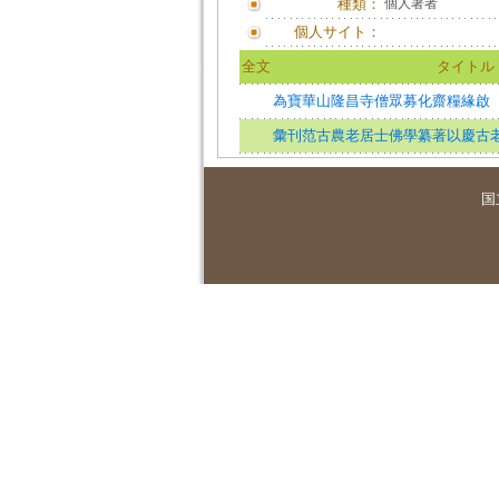
種類：
個人著者
個人サイト：
全文
タイトル
為寶華山隆昌寺僧眾募化齋糧緣啟
彙刊范古農老居士佛學纂著以慶古
国