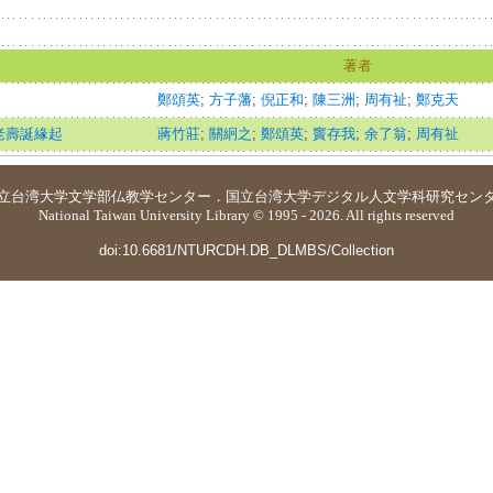
著者
鄭頌英
;
方子藩
;
倪正和
;
陳三洲
;
周有祉
;
鄭克天
老壽誕緣起
蔣竹莊
;
關絅之
;
鄭頌英
;
竇存我
;
余了翁
;
周有祉
立台湾大学
文学部仏教学センター
．
国立台湾大学デジタル人文学科研究セン
National Taiwan University Library © 1995 - 2026. All rights reserved
doi:10.6681/NTURCDH.DB_DLMBS/Collection