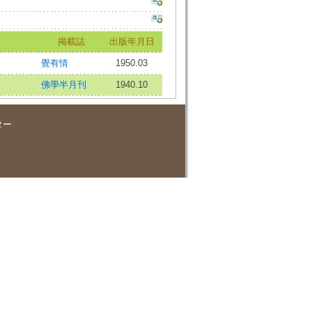
掲載誌
出版年月日
覺有情
1950.03
佛學半月刊
1940.10
ター