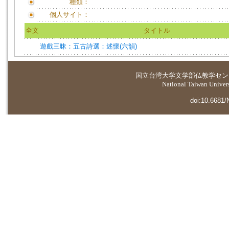
種類：
個人サイト：
全文
タイトル
遊戲三昧：五古詩選：述懷(六韻)
国立台湾大学
文学部仏教学セン
National Taiwan Universi
doi:10.6681