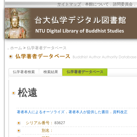
サイトマップ
．
本館について
．
諮問委員会
．
．
ホーム
>
仏学著者データベース
仏学著者検索
検索結果
仏学著者データベース
松遠
．
．
著者本人によるオーソライズ
著者本人が提供した書目
資料改正
シリアル番号：
83627
別名：