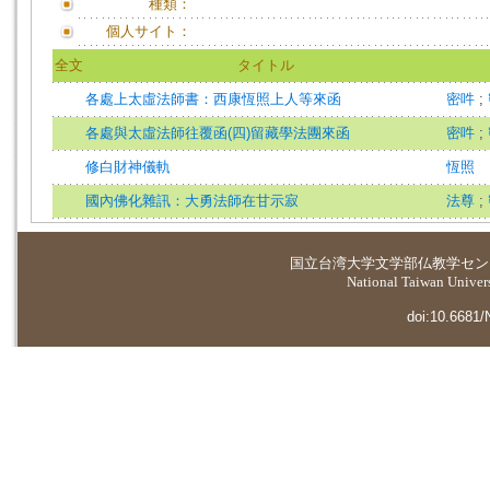
種類：
個人サイト：
全文
タイトル
各處上太虛法師書：西康恆照上人等來函
密吽
;
各處與太虛法師往覆函(四)留藏學法團來函
密吽
;
修白財神儀軌
恆照
國內佛化雜訊：大勇法師在甘示寂
法尊
;
国立台湾大学
文学部仏教学セン
National Taiwan Universi
doi:10.6681