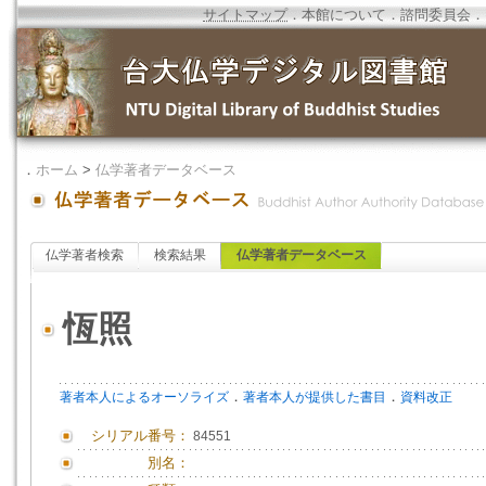
サイトマップ
．
本館について
．
諮問委員会
．
．
ホーム
>
仏学著者データベース
仏学著者検索
検索結果
仏学著者データベース
恆照
．
．
著者本人によるオーソライズ
著者本人が提供した書目
資料改正
シリアル番号：
84551
別名：