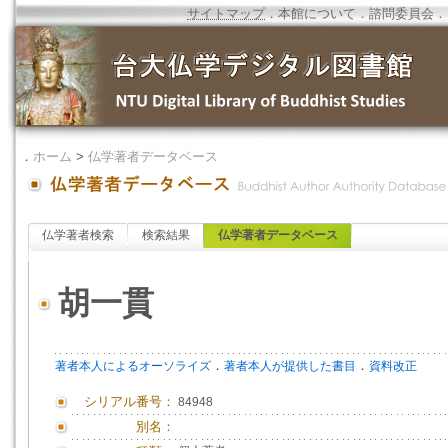
サイトマップ
．
本館について
．
諮問委員会
．
．
ホーム
>
仏学著者データベース
仏学著者検索
検索結果
仏学著者データベース
胡一貫
．
．
著者本人によるオーソライズ
著者本人が提供した書目
資料改正
シリアル番号：
84948
別名：