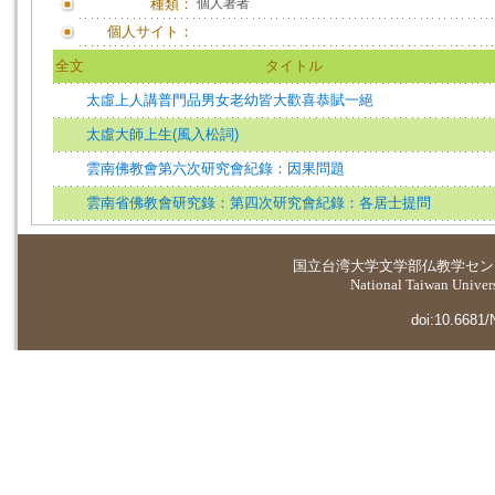
種類：
個人著者
個人サイト：
全文
タイトル
太虛上人講普門品男女老幼皆大歡喜恭賦一絕
太虛大師上生(風入松詞)
雲南佛教會第六次研究會紀錄：因果問題
雲南省佛教會研究錄：第四次研究會紀錄：各居士提問
国立台湾大学
文学部仏教学セン
National Taiwan Universi
doi:10.6681