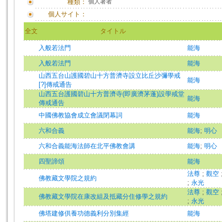
種類：
個人著者
個人サイト：
全文
タイトル
入般若法門
能海
入般若法門
能海
山西五台山護國碧山十方普濟寺設立比丘沙彌學戒
能海
[?]傳戒通告
山西五台護國碧山十方普濟寺(即廣濟茅蓬)設學戒堂
能海
傳戒通告
中國佛教協會成立會議閉幕詞
能海
六和合義
能海
;
明心
六和合義能海法師在北平佛教會講
能海
;
明心
四聖諦頌
能海
法尊
;
觀空
佛教藏文學院之規約
;
永光
法尊
;
觀空
佛教藏文學院在康改組及抵藏分住修學之規約
;
永光
佛塔建修供養功德義利分別集經
能海