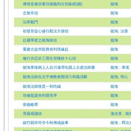
佛塔造修供養功德義利分別集經(續)
能海
念無常頌
能海
法界觀門
能海
初發菩提心修行觀法方便頌
能海
;
法香
赴藏學密之能海師信
能海
重建古益州龍興舍利塔緣起
能海
修行伏忍於三寶生習種姓十心頌
能海
能海果瑤兩上人自川邊理化縣上太虛法師書
能海
;
果瑤
能海法師在北平佛教會開演六和義演辭
能海
;
明心
能海法師致貫一和尚緘
能海
培修龍護舍利寶塔序
能海
密義略釋
能海
菩薩戒攝頌
溫光熹
;
能
線竹縣祥符寺今秋傳戒啟事
能海
;
釋法