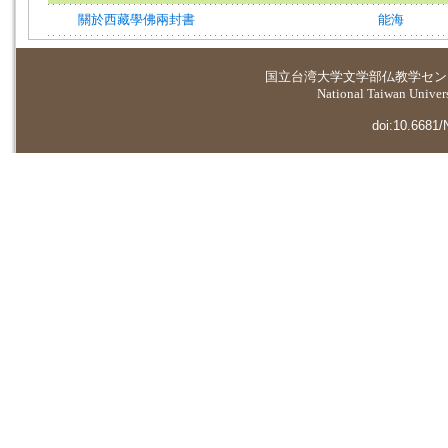
關於西藏學佛兩封書
能海
国立台湾大学
文学部仏教学セン
National Taiwan Universi
doi:10.6681