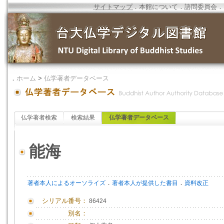
サイトマップ
．
本館について
．
諮問委員会
．
．
ホーム
>
仏学著者データベース
仏学著者検索
検索結果
仏学著者データベース
能海
．
．
著者本人によるオーソライズ
著者本人が提供した書目
資料改正
シリアル番号：
86424
別名：