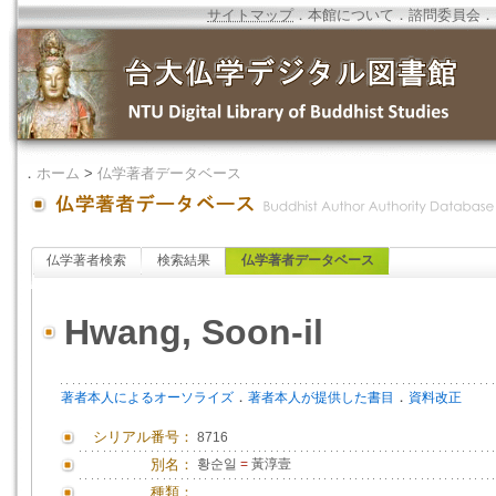
サイトマップ
．
本館について
．
諮問委員会
．
．
ホーム
>
仏学著者データベース
仏学著者検索
検索結果
仏学著者データベース
Hwang, Soon-il
．
．
著者本人によるオーソライズ
著者本人が提供した書目
資料改正
シリアル番号：
8716
別名：
황순일
=
黃淳壹
種類：