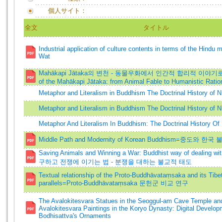
個人サイト：
全文
タイトル
Industrial application of culture contents in terms of the Hindu 
Wat
Mahākapi Jātaka의 변천 - 동물우화에서 인간적 합리적 이야기로=Th
of the Mahākapi Jātaka: from Animal Fable to Humanistic Ratio
Metaphor and Literalism in Buddhism The Doctrinal History of N
Metaphor and Literalism in Buddhism The Doctrinal History of N
Metaphor And Literalism In Buddhism: The Doctrinal History Of
Middle Path and Modernity of Korean Buddhism=중도와 
Saving Animals and Winning a War: Buddhist way of dealing w
구하고 전쟁에 이기는 법 - 분쟁을 대하는 불교적 태도
Textual relationship of the Proto-Buddhāvataṃsaka and its Tibe
parallels=Proto-Buddhāvataṃsaka 문헌군 비교 연구
The Avalokitesvara Statues in the Seoggul-am Cave Temple an
Avalokitesvara Paintings in the Koryo Dynasty: Digital Develop
Bodhisattva's Ornaments