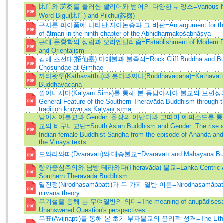
比丘와 苾芻를 둘러싼 빨리어와 범어의 다양한 뉘앙스=Various Nuan
Word Bigu(比丘) and Pilchu(苾芻)
구사론 파아품에 나타난 자아논증과 그 비판=An argument for the d
of ātman in the ninth chapter of the Abhidharmakośabhāṣya
근대 돈황학의 성립과 오리엔탈리즘=Establishment of Modern Dun
and Orientalism
김해 초선대(招仙臺) 마애불과 불족적=Rock Cliff Buddha and Bud
Chosundae at Gimhae
까타왓투(Kathāvatthu)와 붓다와짜나(Buddhavacana)=Kathāvatt
Buddhavacana
깔야니시마(Kalyānī Simā)를 통해 본 동남아시아 불교의 보편성
General Feature of the Southern Theravāda Buddhism through th
tradition known as Kalyāṇī sīmā
남아시아불교와 Gender: 율장의 아난다와 고따미 에피소드를 
교의 비구니교단=South Asian Buddhism and Gender: The rise and 
Indian female Buddhist Sangha from the episode of Ānanda an
the Vinaya texts
드와라와띠(Dvāravatī)와 대승불교=Dvāravatī and Mahayana Bu
랑카중심주의와 남방 테라와다(Theravāda) 불교=Lanka-Centric Att
Southern Theravāda Buddhism
멸진정(Nirodhasamāpatti)과 두 가지 열반 이론=Nirodhasamāpatti 
nirvāṇa theory
무기설을 통해 본 무여열반의 의미=The meaning of anupādisesani
Unanswered Question's perspectives
무표(Avijnapti)를 통해 본 초기 부파불교의 윤리적 성격=The Ethica