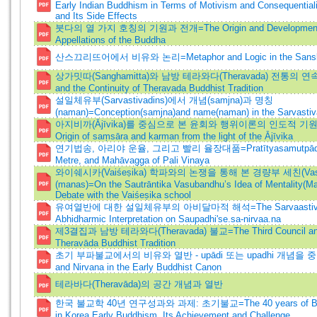
Early Indian Buddhism in Terms of Motivism and Consequentiali
and Its Side Effects
붓다의 열 가지 호칭의 기원과 전개=The Origin and Development o
Appellations of the Buddha
산스끄리뜨어에서 비유와 논리=Metaphor and Logic in the Sanskri
상가밋따(Sanghamitta)와 남방 테라와다(Theravada) 전통의 연속성
and the Continuity of Theravada Buddhist Tradition
설일체유부(Sarvastivadins)에서 개념(samjna)과 명칭
(naman)=Conception(samjna)and name(naman) in the Sarvastiv
아지비까(Ājīvika)를 중심으로 본 윤회와 행위이론의 인도적 기원=Th
Origin of saṃsāra and karman from the light of the Ājīvika
연기법송, 아리야 운율, 그리고 빨리 율장대품=Pratītyasamutpādag
Metre, and Mahāvagga of Pali Vinaya
와이쉐시카(Vaiśeṣika) 학파와의 논쟁을 통해 본 경량부 세친(Vas
(manas)=On the Sautrāntika Vasubandhu’s Idea of Mentality(Ma
Debate with the Vaiśeṣika school
유여열반에 대한 설일체유부의 아비달마적 해석=The Sarvaastivaa
Abhidharmic Interpretation on Saupadhi'se.sa-nirvaa.na
제3결집과 남방 테라와다(Theravada) 불교=The Third Council and 
Theravāda Buddhist Tradition
초기 부파불교에서의 비유와 열반 - upādi 또는 upadhi 개념을 중
and Nirvana in the Early Buddhist Canon
테라바다(Theravāda)의 공간 개념과 열반
한국 불교학 40년 연구성과와 과제: 초기불교=The 40 years of Budd
in Korea Early Buddhism, Its Achievement and Challenge