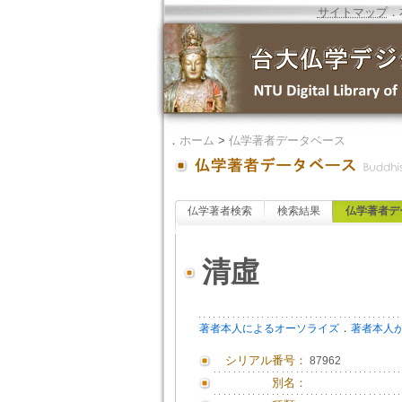
サイトマップ
．
．
ホーム
>
仏学著者データベース
仏学著者検索
検索結果
仏学著者デ
清虛
．
著者本人によるオーソライズ
著者本人
シリアル番号：
87962
別名：