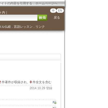
サイトの内容を引用する
．
ホームページへ
中
EN
ト内
｜
戻る
タル仏経
言語レッスン
リンク
．
．
2
件著作が収録され、
0
件全文を含む
2014.10.29 登録