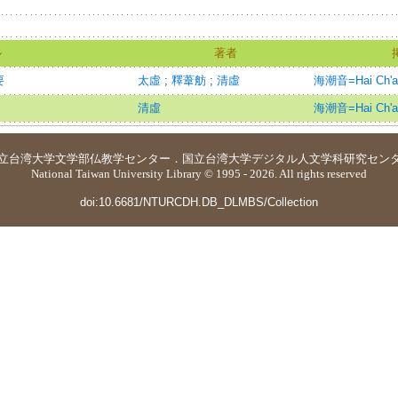
ル
著者
要
太虛
;
釋葦舫
;
清虛
海潮音=Hai Ch'a
清虛
海潮音=Hai Ch'a
立台湾大学
文学部仏教学センター
．
国立台湾大学デジタル人文学科研究セン
National Taiwan University Library © 1995 - 2026. All rights reserved
doi:10.6681/NTURCDH.DB_DLMBS/Collection