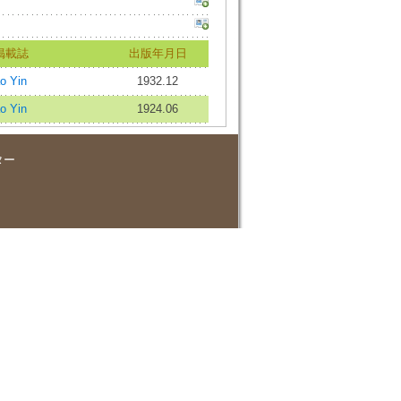
掲載誌
出版年月日
o Yin
1932.12
o Yin
1924.06
ター