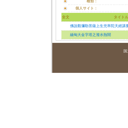
種類：
個人サイト：
全文
タイト
佛說觀彌勒菩薩上生兜率陀天經講
緬甸大金字塔之潑水熱鬧
国