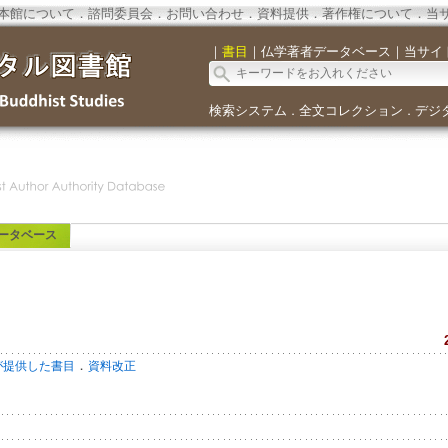
本館について
．
諮問委員会
．
お問い合わせ
．
資料提供
．
著作権について
．
当
｜
書目
｜
仏学著者データベース
｜
当サイ
検索システム
全文コレクション
デジ
．
．
ータベース
．
が提供した書目
資料改正