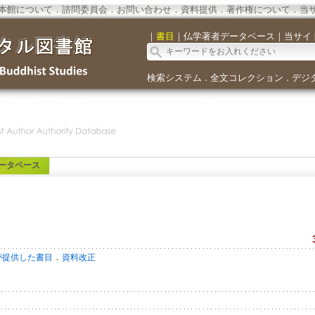
本館について
．
諮問委員会
．
お問い合わせ
．
資料提供
．
著作権について
．
当
｜
書目
｜
仏学著者データベース
｜
当サイ
検索システム
全文コレクション
デジ
．
．
ータベース
．
が提供した書目
資料改正