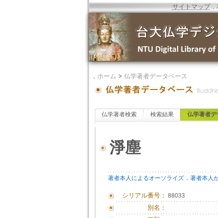
サイトマップ
．
．
ホーム
>
仏学著者データベース
仏学著者検索
検索結果
仏学著者デ
淨塵
．
著者本人によるオーソライズ
著者本人
シリアル番号：
88033
別名：