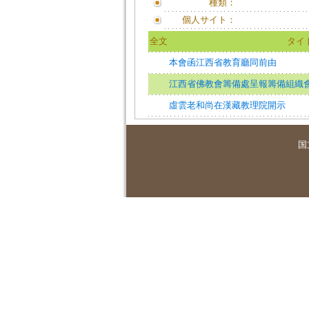
種類：
個人サイト：
全文
タイ
本會函江西省教育廳同前由
江西省佛教會籌備處呈報籌備組織
虛雲老和尚在漢藏教理院開示
国