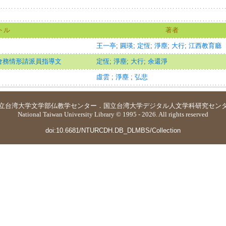
トル
著者
王一亭
;
圓瑛
;
定恆
;
淨塵
;
大行
;
江西教育廳
會務情形請派員指導文
定恆
;
淨塵
;
大行
;
余還淨
虛雲
;
淨塵
;
弘悲
立台湾大学
文学部仏教学センター
．
国立台湾大学デジタル人文学科研究セン
National Taiwan University Library © 1995 - 2026. All rights reserved
doi:10.6681/NTURCDH.DB_DLMBS/Collection