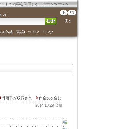
サイトの内容を引用する
．
ホームページへ
中
EN
ト内
｜
戻る
タル仏経
言語レッスン
リンク
．
．
3
件著作が収録され、
0
件全文を含む
2014.10.29 登録