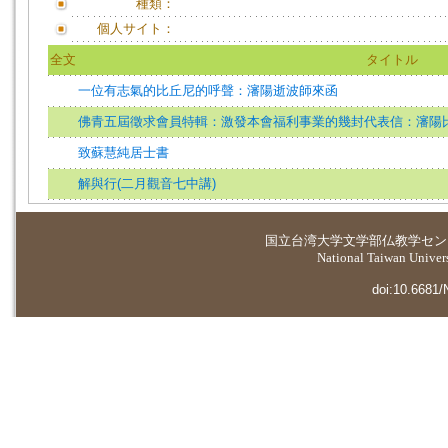
種類：
個人サイト：
全文
タイトル
一位有志氣的比丘尼的呼聲：瀋陽逝波師來函
佛青五屆徵求會員特輯：激發本會福利事業的幾封代表信：瀋陽
致蘇慧純居士書
解與行(二月觀音七中講)
国立台湾大学
文学部仏教学セン
National Taiwan Universi
doi:10.6681