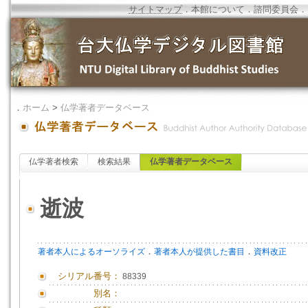
サイトマップ
．
本館について
．
諮問委員会
．
．
ホーム
>
仏学著者データベース
仏学著者検索
検索結果
仏学著者データベース
逝波
．
．
著者本人によるオーソライズ
著者本人が提供した書目
資料改正
シリアル番号：
88339
別名：