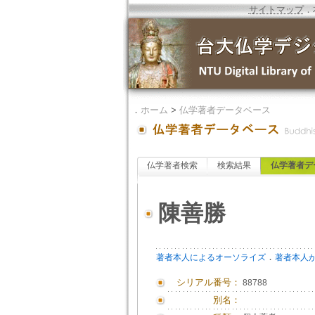
サイトマップ
．
．
ホーム
>
仏学著者データベース
仏学著者検索
検索結果
仏学著者デ
陳善勝
．
著者本人によるオーソライズ
著者本人
シリアル番号：
88788
別名：