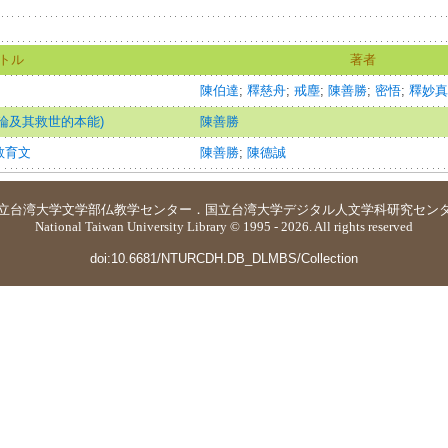
トル
著者
陳伯達
;
釋慈舟
;
戒塵
;
陳善勝
;
密悟
;
釋妙真
論及其救世的本能)
陳善勝
教育文
陳善勝
;
陳德誠
立台湾大学
文学部仏教学センター
．
国立台湾大学デジタル人文学科研究セン
National Taiwan University Library © 1995 - 2026. All rights reserved
doi:10.6681/NTURCDH.DB_DLMBS/Collection