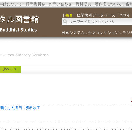
本館について
．
諮問委員会
．
お問い合わせ
．
資料提供
．
著作権について
．
当
｜
書目
｜
仏学著者データベース
｜
当サイ
検索システム
全文コレクション
デジ
．
．
ータベース
．
が提供した書目
資料改正