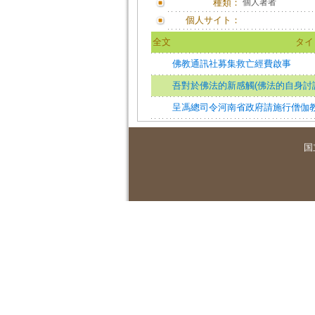
種類：
個人著者
個人サイト：
全文
タイ
佛教通訊社募集救亡經費啟事
吾對於佛法的新感觸(佛法的自身討
呈馮總司令河南省政府請施行僧伽
国