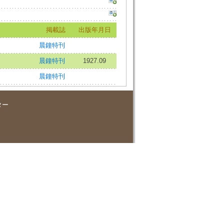
掲載誌
出版年月日
晨鐘特刊
晨鐘特刊
1927.09
晨鐘特刊
ター