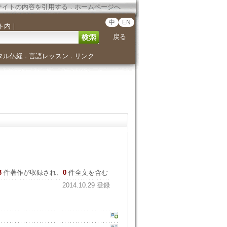
サイトの内容を引用する
．
ホームページへ
中
EN
ト内
｜
戻る
タル仏経
言語レッスン
リンク
．
．
3
件著作が収録され、
0
件全文を含む
2014.10.29 登録