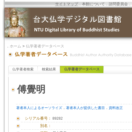
サイトマップ
．
本館について
．
諮問委員会
．
．
ホーム
>
仏学著者データベース
仏学著者検索
検索結果
仏学著者データベース
傅覺明
．
．
著者本人によるオーソライズ
著者本人が提供した書目
資料改正
シリアル番号：
89282
別名：