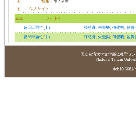
種類：
個人著者
個人サイト：
全文
タイトル
反聞聞自性(上)
釋慈舟
;
朱覺樂
;
傅覺明
;
翟覺
反聞聞自性(中)
釋慈舟
;
朱覺樂
;
傅覺明
;
翟覺
国立台湾大学
文学部仏教学セン
National Taiwan Universi
doi:10.6681