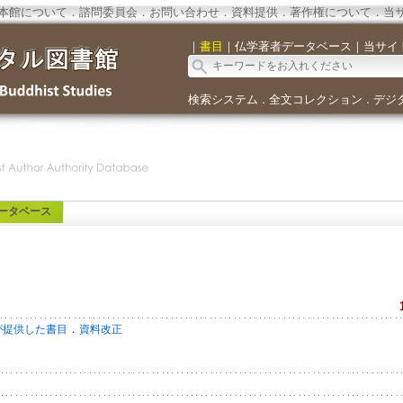
本館について
．
諮問委員会
．
お問い合わせ
．
資料提供
．
著作権について
．
当
｜
書目
｜
仏学著者データベース
｜
当サイ
検索システム
全文コレクション
デジ
．
．
ータベース
．
が提供した書目
資料改正