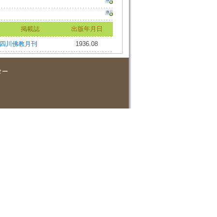
掲載誌
出版年月日
四川佛教月刊
1936.08
ター