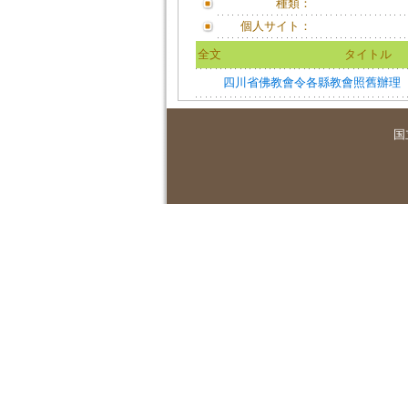
種類：
個人サイト：
全文
タイトル
四川省佛教會令各縣教會照舊辦理
国