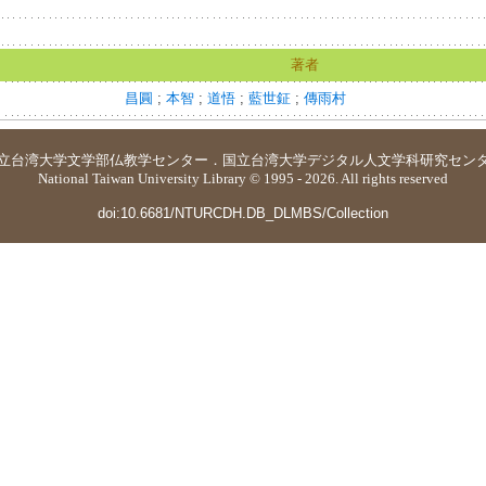
著者
昌圓
;
本智
;
道悟
;
藍世鉦
;
傳雨村
立台湾大学
文学部仏教学センター
．
国立台湾大学デジタル人文学科研究セン
National Taiwan University Library © 1995 - 2026. All rights reserved
doi:10.6681/NTURCDH.DB_DLMBS/Collection