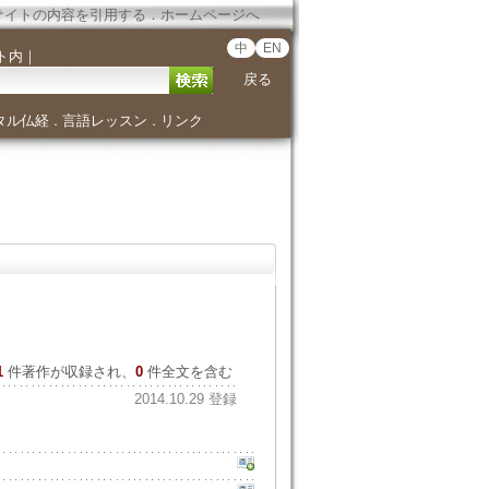
サイトの内容を引用する
．
ホームページへ
中
EN
ト内
｜
戻る
タル仏経
言語レッスン
リンク
．
．
1
件著作が収録され、
0
件全文を含む
2014.10.29 登録