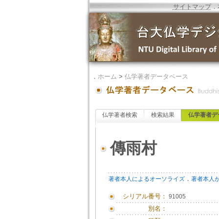
サイトマップ
．
．
ホーム
>
仏学著者データベース
仏学著者検索
検索結果
仏学著者デ
傳雨村
．
著者本人によるオーソライズ
著者本人
シリアル番号：
91005
別名：