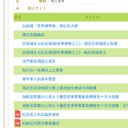
種類：
個人著者
個人サイト：
全文
タイトル
以組織「世界佛學會」來紀念大師
佛法意義略談
呂碧城女士紀念號(婦女學佛號之三)：感念呂碧城居士知遇
呂碧城女士紀念號(婦女學佛號之三)：輓呂碧城居士
法門耆宿凋謝之感言
知行合一在佛法上之重要
青年學人的基本態度
為紀念呂碧城居士敬上蓮池放生會諸大同願書
為歡迎英國大心居士卜蘭思君來華募集路費敬告十方大德書
為歡迎英國大心居士卜蘭思君來華募集路費敬告十方大德書：北
紀念老人勿忘臨終遺命
紀錄近代西洋素食概況