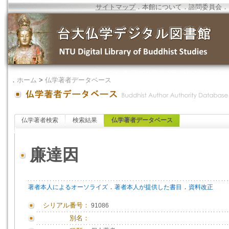
サイトマップ
．
本館について
．
諮問委員会
．
．
ホーム
>
仏学著者データベース
仏学著者検索
検索結果
仏学著者データベース
廉達因
．
．
著者本人によるオーソライズ
著者本人が提供した書目
資料改正
シリアル番号：
91086
別名：