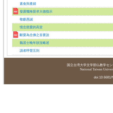
素食與產婦
發露懺悔晉求大德指示
敬獻愚誠
憶念慈愛的高堂
斷愛為念佛之首要說
魏居士晚年狀況略述
讀者呼聲五則
国立台湾大学
文学部仏教学セン
National Taiwan Universi
doi:10.6681