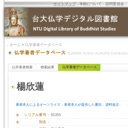
サイトマップ
．
本館について
．
諮問委員会
．
．
ホーム
>
仏学著者データベース
仏学著者検索
検索結果
仏学著者データベース
楊欣蓮
．
．
著者本人によるオーソライズ
著者本人が提供した書目
資料改正
シリアル番号：
91355
別名：