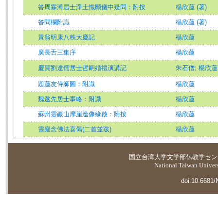
答周霖溥居士淨土懺願儀中疑問：附按
楊欣蓮 (著)
答問欄附識
楊欣蓮 (著)
黃翁明康八秩大慶記
楊欣蓮
廣長舌三集序
楊欣蓮
慶賀劉達儒居士哲嗣婚禮演講記
朱石僧
;
楊欣蓮
題蓮友侍師圖：附識
楊欣蓮
魏逖先居士事略：附識
楊欣蓮
蘇州靈巖山摩崖造像緣啟：附按
楊欣蓮
靈巖念佛法喜偈(二首並跋)
楊欣蓮
国立台湾大学
文学部仏教学セン
National Taiwan Universi
doi:10.6681