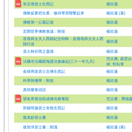
朱石僧居士生西記
楊欣蓮
佛教徒要把生產、修持學習聯繫起來
楊欣蓮 (著)
佛教第一公墓記遊
楊欣蓮
宏開世界佛教會議：附按
楊欣蓮
巫母薛太夫人西歸紀念特輯：巫壽母薛太夫人西
楊欣蓮
歸行述
居士林祈雨之靈感
楊欣蓮
范古農
;
聶雲台
法藏寺法藏願海護法會緣起(三十一年九月)
斌
;
忻耘青
俞煒周老居士念佛生西記
楊欣蓮
科學與佛學：附按
楊欣蓮
真快樂卷頭語
楊欣蓮
望各界善信助成佛光療養院
范古農
;
釋德
郭楊明迦居士舍報生西記
楊欣蓮
復袁妙居士書
楊欣蓮
復智淳居士書：附識
楊欣蓮 (著)