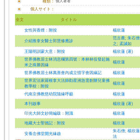
種類：
個人著者
個人サイト：
全文
タイトル
女性與香煙：附按
楊欣蓮
范古農
;
朱石僧
介紹推拿女醫士郭慧修應診
之
;
孟誠如
王陽明訓蒙大意：附按
楊欣蓮 (著)
世界佛教居士林消息欄第四號：本林林役發起施
楊欣蓮
米之殊勝因緣
世界佛教居士林萬善會內成立惜字會因緣記
楊欣蓮
世界宏法家羅根拿大法師勸星洲急需創辦兒童佛
楊欣蓮
教學校：附按
代南京佛教慈幼院隨緣呼籲
楊欣蓮
本刊啟事
楊欣蓮 (著)
印光大師文鈔簡編跋：附識
楊欣蓮
地藏大士聖德記：附按
楊欣蓮
朱石僧
;
楊欣蓮
安養念佛堂開光緣啟
法