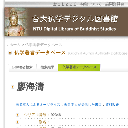
サイトマップ
．
本館について
．
諮問委員会
．
．
ホーム
>
仏学著者データベース
仏学著者検索
検索結果
仏学著者データベース
廖海濤
．
．
著者本人によるオーソライズ
著者本人が提供した書目
資料改正
シリアル番号：
92346
別名：