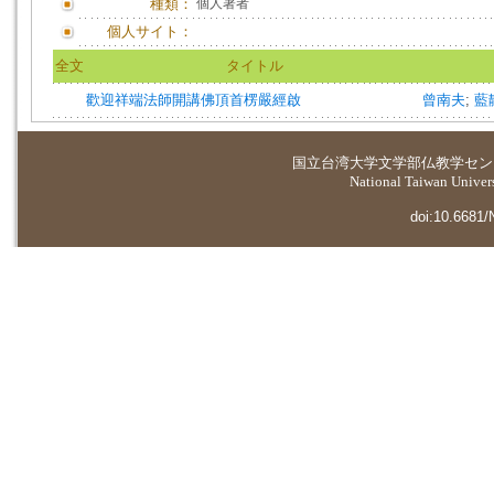
種類：
個人著者
個人サイト：
全文
タイトル
歡迎祥端法師開講佛頂首楞嚴經啟
曾南夫
;
藍
国立台湾大学
文学部仏教学セン
National Taiwan Universi
doi:10.6681