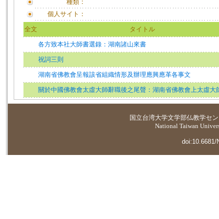
種類：
個人サイト：
全文
タイトル
各方致本社大師書選錄：湖南諸山來書
祝詞三則
湖南省佛教會呈報該省組織情形及辦理應興應革各事文
關於中國佛教會太虛大師辭職後之尾聲：湖南省佛教會上太虛大
国立台湾大学
文学部仏教学セン
National Taiwan Universi
doi:10.6681