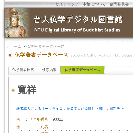
サイトマップ
．
本館について
．
諮問委員会
．
．
ホーム
>
仏学著者データベース
仏学著者検索
検索結果
仏学著者データベース
寬祥
．
．
著者本人によるオーソライズ
著者本人が提供した書目
資料改正
シリアル番号：
93321
別名：