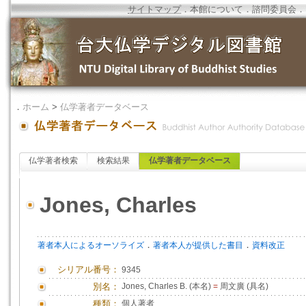
サイトマップ
．
本館について
．
諮問委員会
．
．
ホーム
>
仏学著者データベース
仏学著者検索
検索結果
仏学著者データベース
Jones, Charles
．
．
著者本人によるオーソライズ
著者本人が提供した書目
資料改正
シリアル番号：
9345
別名：
Jones, Charles B. (本名)
=
周文廣 (具名)
種類：
個人著者