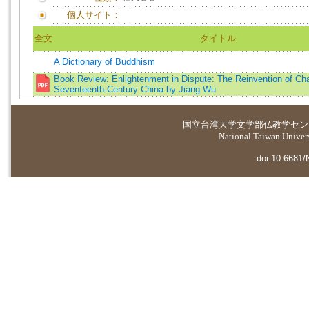
個人サイト：
全文
タイトル
A Dictionary of Buddhism
Book Review: Enlightenment in Dispute: The Reinvention of Ch
Seventeenth-Century China by Jiang Wu
国立台湾大学
文学部仏教学セン
National Taiwan Universi
doi:10.6681