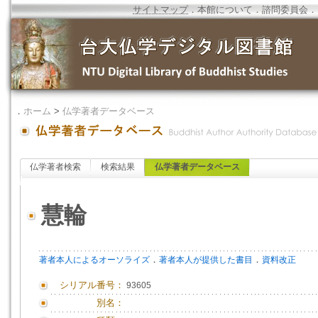
サイトマップ
．
本館について
．
諮問委員会
．
．
ホーム
>
仏学著者データベース
仏学著者検索
検索結果
仏学著者データベース
慧輪
．
．
著者本人によるオーソライズ
著者本人が提供した書目
資料改正
シリアル番号：
93605
別名：