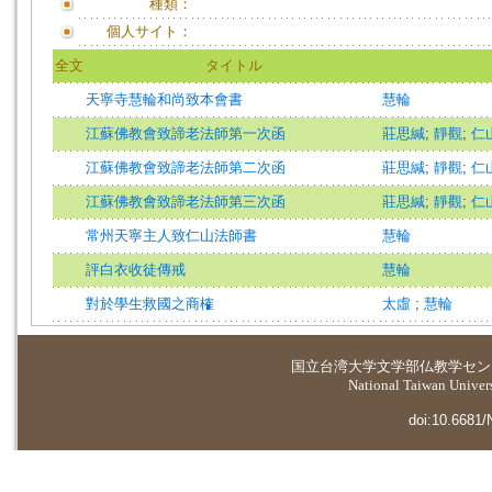
種類：
個人サイト：
全文
タイトル
天寧寺慧輪和尚致本會書
慧輪
江蘇佛教會致諦老法師第一次函
莊思緘
;
靜觀
;
仁
江蘇佛教會致諦老法師第二次函
莊思緘
;
靜觀
;
仁
江蘇佛教會致諦老法師第三次函
莊思緘
;
靜觀
;
仁
常州天寧主人致仁山法師書
慧輪
評白衣收徒傳戒
慧輪
對於學生救國之商榷
太虛
;
慧輪
国立台湾大学
文学部仏教学セン
National Taiwan Universi
doi:10.6681