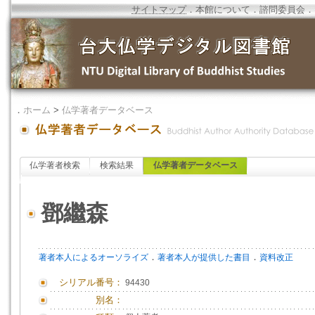
サイトマップ
．
本館について
．
諮問委員会
．
．
ホーム
>
仏学著者データベース
仏学著者検索
検索結果
仏学著者データベース
鄧繼森
．
．
著者本人によるオーソライズ
著者本人が提供した書目
資料改正
シリアル番号：
94430
別名：