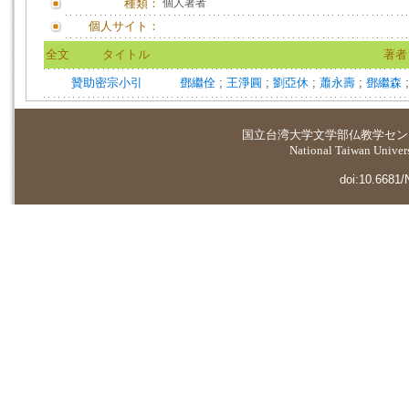
種類：
個人著者
個人サイト：
全文
タイトル
著者
贊助密宗小引
鄧繼佺
;
王淨圓
;
劉亞休
;
蕭永壽
;
鄧繼森
国立台湾大学
文学部仏教学セン
National Taiwan Universi
doi:10.6681