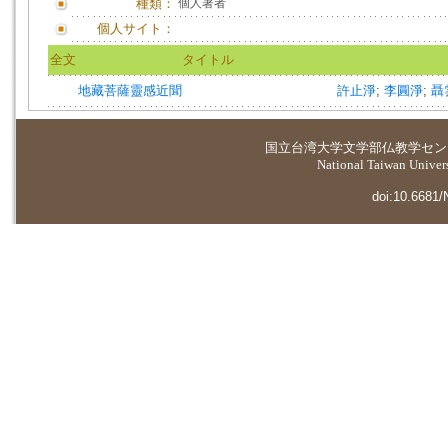
種類：
個人著者
個人サイト：
全文
タイトル
地藏菩薩靈感近聞
許止淨
;
李圓淨
;
聶
国立台湾大学
文学部仏教学セン
National Taiwan Universi
doi:10.6681