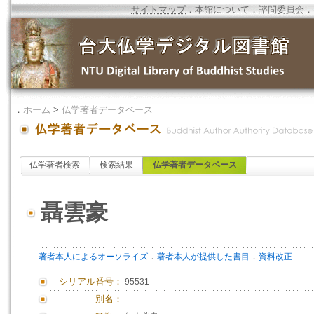
サイトマップ
．
本館について
．
諮問委員会
．
．
ホーム
>
仏学著者データベース
仏学著者検索
検索結果
仏学著者データベース
聶雲豪
．
．
著者本人によるオーソライズ
著者本人が提供した書目
資料改正
シリアル番号：
95531
別名：