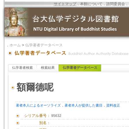
サイトマップ
．
本館について
．
諮問委員会
．
．
ホーム
>
仏学著者データベース
仏学著者検索
検索結果
仏学著者データベース
額爾德呢
．
．
著者本人によるオーソライズ
著者本人が提供した書目
資料改正
シリアル番号：
95632
別名：