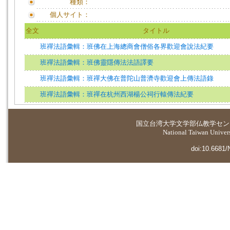
種類：
個人サイト：
全文
タイトル
班禪法語彙輯：班佛在上海總商會僧俗各界歡迎會說法紀要
班禪法語彙輯：班佛靈隱傳法法語譯要
班禪法語彙輯：班禪大佛在普陀山普濟寺歡迎會上傳法語錄
班禪法語彙輯：班禪在杭州西湖楊公祠行轅傳法紀要
国立台湾大学
文学部仏教学セン
National Taiwan Universi
doi:10.6681