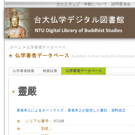
サイトマップ
．
本館について
．
諮問委員会
．
．
ホーム
>
仏学著者データベース
仏学著者検索
検索結果
仏学著者データベース
靈嚴
．
．
著者本人によるオーソライズ
著者本人が提供した書目
資料改正
シリアル番号：
97108
別名：