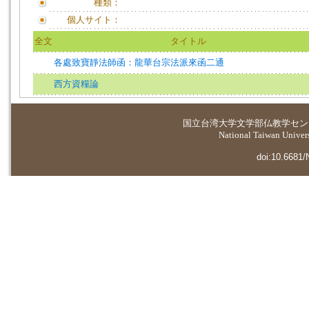
種類：
個人サイト：
全文
タイトル
各處致寶靜法師函：龍華台宗法派來函二通
西方資糧論
国立台湾大学
文学部仏教学セン
National Taiwan Universi
doi:10.6681