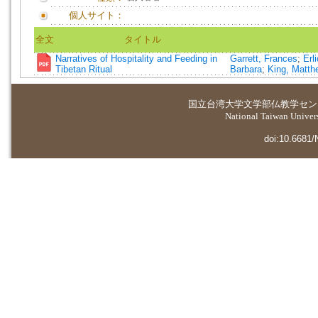
個人サイト：
全文
タイトル
Narratives of Hospitality and Feeding in
Garrett, Frances
;
Erl
Tibetan Ritual
Barbara
;
King, Matth
国立台湾大学
文学部仏教学セン
National Taiwan Universi
doi:10.6681