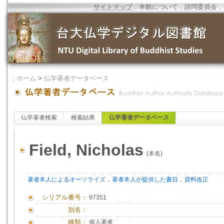
サイトマップ
．
本館について
．
諮問委員会
．
．
ホーム
>
仏学著者データベース
仏学著者検索
検索結果
仏学著者データベース
Field, Nicholas
(本名)
．
．
著者本人によるオーソライズ
著者本人が提供した書目
資料改正
シリアル番号：
97351
別名：
種類：
個人著者