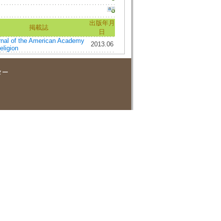
出版年月
掲載誌
日
rnal of the American Academy
2013.06
eligion
ター