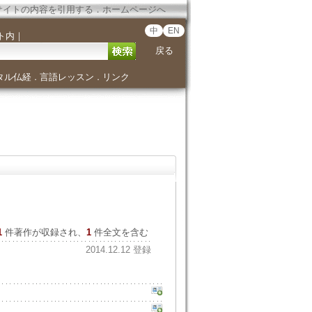
サイトの内容を引用する
．
ホームページへ
中
EN
ト内
｜
戻る
タル仏経
言語レッスン
リンク
．
．
1
件著作が収録され、
1
件全文を含む
2014.12.12 登録