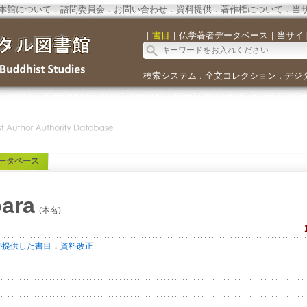
本館について
．
諮問委員会
．
お問い合わせ
．
資料提供
．
著作権について
．
当
｜
書目
｜
仏学著者データベース
｜
当サイ
検索システム
全文コレクション
デジ
．
．
ータベース
bara
(本名)
．
が提供した書目
資料改正