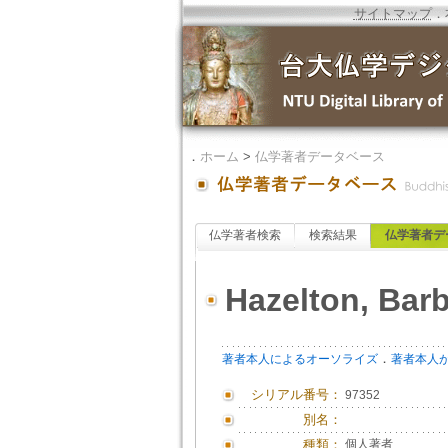
サイトマップ
．
．
ホーム
>
仏学著者データベース
仏学著者検索
検索結果
仏学著者デ
Hazelton, Bar
．
著者本人によるオーソライズ
著者本人
シリアル番号：
97352
別名：
種類：
個人著者