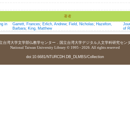
著者
ng in
Garrett, Frances
;
Erlich, Andrew
;
Field, Nicholas
;
Hazelton,
Jou
Barbara
;
King, Matthew
of R
立台湾大学
文学部仏教学センター
．
国立台湾大学デジタル人文学科研究セン
National Taiwan University Library © 1995 - 2026. All rights reserved
doi:10.6681/NTURCDH.DB_DLMBS/Collection