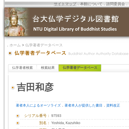
サイトマップ
．
本館について
．
諮問委員会
．
．
ホーム
>
仏学著者データベース
仏学著者検索
検索結果
仏学著者データベース
吉田和彦
．
．
著者本人によるオーソライズ
著者本人が提供した書目
資料改正
シリアル番号：
97593
別名：
Yoshida, Kazuhiko