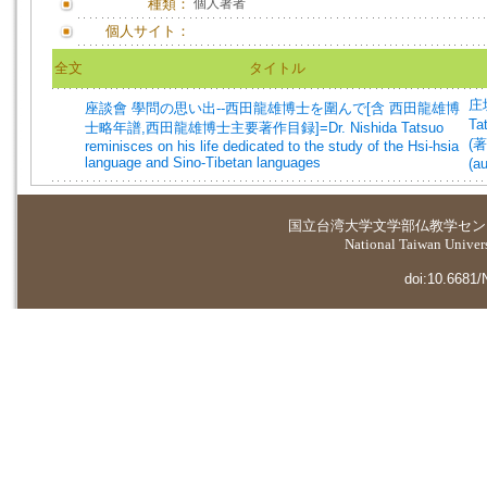
種類：
個人著者
個人サイト：
全文
タイトル
庄垣
座談會 學問の思い出--西田龍雄博士を圍んで[含 西田龍雄博
Ta
士略年譜,西田龍雄博士主要著作目録]=Dr. Nishida Tatsuo
(著
reminisces on his life dedicated to the study of the Hsi-hsia
language and Sino-Tibetan languages
(au
国立台湾大学
文学部仏教学セン
National Taiwan Universi
doi:10.6681