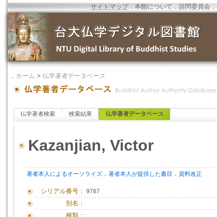
サイトマップ
．
本館について
．
諮問委員会
．
．
ホーム
>
仏学著者データベース
仏学著者検索
検索結果
仏学著者データベース
Kazanjian, Victor
．
．
著者本人によるオーソライズ
著者本人が提供した書目
資料改正
シリアル番号：
9787
別名：
種類：