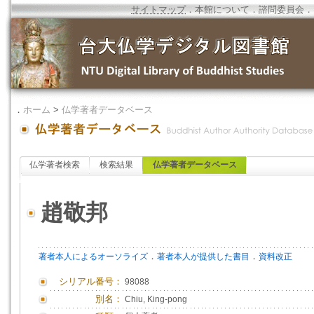
サイトマップ
．
本館について
．
諮問委員会
．
．
ホーム
>
仏学著者データベース
仏学著者検索
検索結果
仏学著者データベース
趙敬邦
．
．
著者本人によるオーソライズ
著者本人が提供した書目
資料改正
シリアル番号：
98088
別名：
Chiu, King-pong