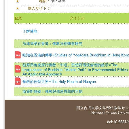
種類：
個人著者
個人サイト：
全文
タイトル
了解佛教
法海津梁在香港：佛教法相學會研究
唯識在香港的傳承=Studies of Yogâcāra Buddhism in Hong Kon
從應用角度探討佛教「中道」思想對環境倫理的啟示=The
Implications of Buddhist "Middle Path" to Environmental Ethics:
An Applicable Approach
華嚴的神聖世界=The Holy Realm of Huayan
激盪即無礙：佛教與儒道思想的互動
国立台湾大学
文学部仏教学セン
National Taiwan Universi
doi:10.6681