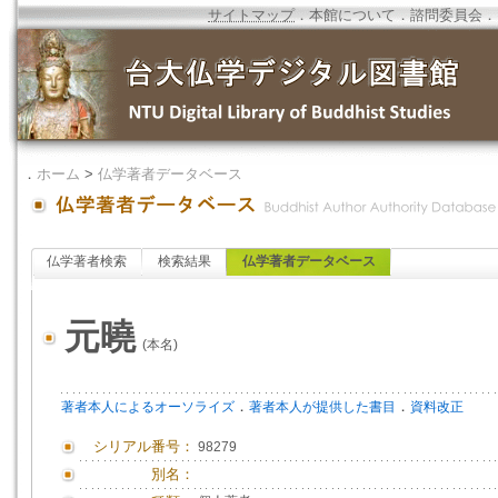
サイトマップ
．
本館について
．
諮問委員会
．
．
ホーム
>
仏学著者データベース
仏学著者検索
検索結果
仏学著者データベース
元曉
(本名)
．
．
著者本人によるオーソライズ
著者本人が提供した書目
資料改正
シリアル番号：
98279
別名：