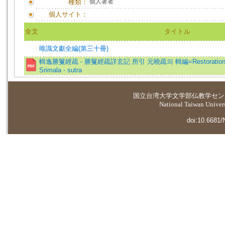
種類：
個人著者
個人サイト：
全文
タイトル
唯識文獻全編(第三十冊)
輯逸勝鬘經疏 - 勝鬘經疏詳玄記 所引 元曉疏의 輯編=Restorations of t
Srimala - sutra
国立台湾大学
文学部仏教学セン
National Taiwan Universi
doi:10.6681