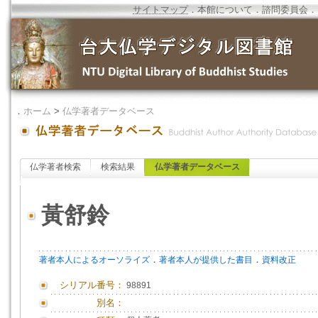
サイトマップ
．
本館について
．
諮問委員会
．
．
ホーム
>
仏学著者データベース
仏学著者検索
検索結果
仏学著者データベース
黃舒鈴
．
．
著者本人によるオーソライズ
著者本人が提供した書目
資料改正
シリアル番号：
98891
別名：