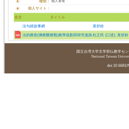
種類：
個人著者
個人サイト：
全文
タイトル
法句經故事網
黃舒鈴
法的療愈(佛教醫療觀)教學規劃與研究進路
杜正民 (口述)
;
黃舒鈴 
国立台湾大学
文学部仏教学セン
National Taiwan Universi
doi:10.6681