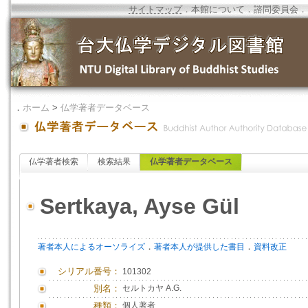
サイトマップ
．
本館について
．
諮問委員会
．
．
ホーム
>
仏学著者データベース
仏学著者検索
検索結果
仏学著者データベース
Sertkaya, Ayse Gül
．
．
著者本人によるオーソライズ
著者本人が提供した書目
資料改正
シリアル番号：
101302
別名：
セルトカヤ A.G.
種類：
個人著者