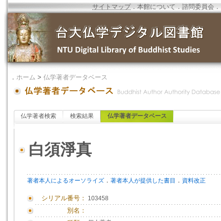
サイトマップ
．
本館について
．
諮問委員会
．
．
ホーム
>
仏学著者データベース
仏学著者検索
検索結果
仏学著者データベース
白須淨真
．
．
著者本人によるオーソライズ
著者本人が提供した書目
資料改正
シリアル番号：
103458
別名：