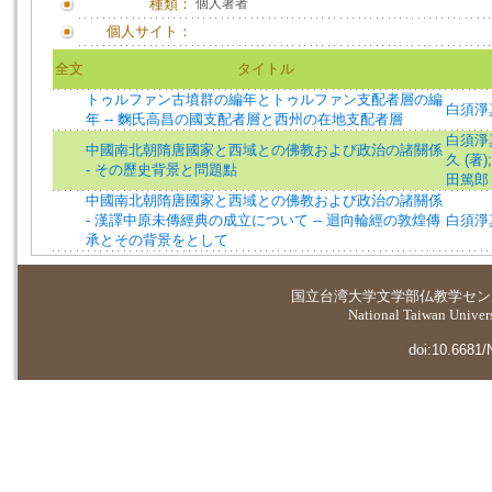
種類：
個人著者
個人サイト：
全文
タイトル
トゥルファン古墳群の編年とトゥルファン支配者層の編
白須淨
年 -- 麴氏高昌の國支配者層と西州の在地支配者層
白須淨真
中國南北朝隋唐國家と西域との佛教および政治の諸關係
久 (著)
- その歷史背景と問題點
田篤郎 
中國南北朝隋唐國家と西域との佛教および政治の諸關係
- 漢譯中原未傳經典の成立について -- 迴向輪經の敦煌傳
白須淨真
承とその背景をとして
国立台湾大学
文学部仏教学セン
National Taiwan Universi
doi:10.6681