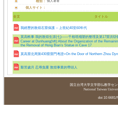
種類：
個人著者
個人サイト：
全文
タイトル
我經歷的敦煌石窟保護 -- 上世紀40至60年代
莫高軼事·我的敦煌生涯(七)——千相塔殘塑的整理及第17窟洪辯像的遷移=M
Career at Dunhuang(Ⅶ):About the Organization of the Remainin
the Removal of Hong Bian’s Statue in Cave 17
莫高窟北周第430窟窟門考證=On the Door of Northern Zhou Dynas
艱苦歲月 忍辱負重 敦煌事業的帶頭人
国立台湾大学
文学部仏教学セン
National Taiwan Universi
doi:10.6681