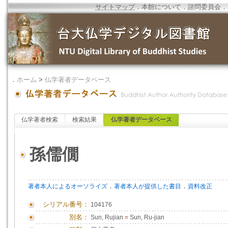
サイトマップ
．
本館について
．
諮問委員会
．
．
ホーム
>
仏学著者データベース
仏学著者検索
検索結果
仏学著者データベース
孫儒僩
．
．
著者本人によるオーソライズ
著者本人が提供した書目
資料改正
シリアル番号：
104176
別名：
Sun, Rujian
=
Sun, Ru-jian