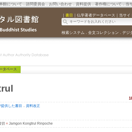
本館について
．
諮問委員会
．
お問い合わせ
．
資料提供
．
著作権について
．
当
｜
書目
｜
仏学著者データベース
｜
当サイ
検索システム
全文コレクション
デジ
．
．
ータベース
rul
1
．
が提供した書目
資料改正
波切
=
Jamgon Kongtrul Rinpoche