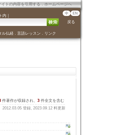
サイトの内容を引用する
．
ホームページへ
中
EN
ト内
｜
戻る
タル仏経
言語レッスン
リンク
．
．
8
件著作が収録され、
3
件全文を含む
2012.03.05 登録, 2023.09.12 料更新