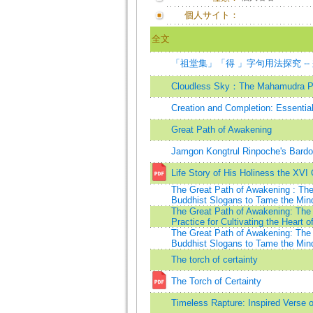
個人サイト：
全文
「祖堂集」「得 」字句用法探究 -
Cloudless Sky：The Mahamudra Pat
Creation and Completion: Essential
Great Path of Awakening
Jamgon Kongtrul Rinpoche's Bardo
Life Story of His Holiness the XV
The Great Path of Awakening : Th
Buddhist Slogans to Tame the Min
The Great Path of Awakening: The 
Practice for Cultivating the Heart
The Great Path of Awakening: The
Buddhist Slogans to Tame the Min
The torch of certainty
The Torch of Certainty
Timeless Rapture: Inspired Verse 