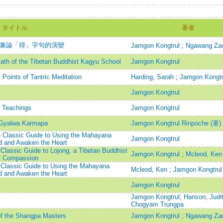
タイトル
著者
- 兼論「得」字句的演變
Jamgon Kongtrul
;
Ngawang Za
h of the Tibetan Buddhist Kagyu School
Jamgon Kongtrul
 Points of Tantric Meditation
Harding, Sarah
;
Jamgon Kongtr
Jamgon Kongtrul
 Teachings
Jamgon Kongtrul
I Gyalwa Karmapa
Jamgon Kongtrul Rinpoche (著)
e Classic Guide to Using the Mahayana
Jamgon Kongtrul
d and Awaken the Heart
Classic Guide to Lojong, a Tibetan Buddhist
Jamgon Kongtrul
;
Mcleod, Ken
 of Compassion
 Classic Guide to Using the Mahayana
Mcleod, Ken
;
Jamgon Kongtrul
d and Awaken the Heart
Jamgon Kongtrul
Jamgon Kongtrul
;
Hanson, Judi
Chogyam Trungpa
of the Shangpa Masters
Jamgon Kongtrul
;
Ngawang Za