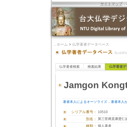
サイトマップ
．
．
ホーム
>
仏学著者データベース
仏学著者検索
検索結果
仏学著者デ
Jamgon Kongt
．
著者本人によるオーソライズ
著者本人
シリアル番号：
10510
別名：
第三世蔣貢康楚仁
種類：
個人著者