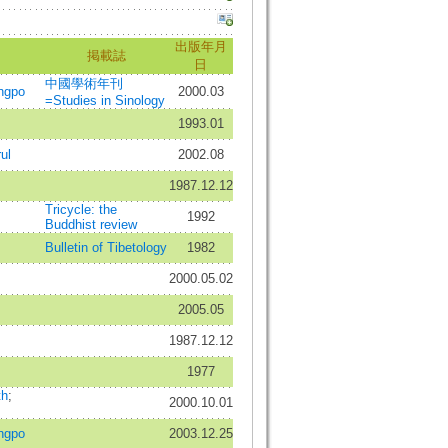
出版年月
掲載誌
日
中國學術年刊
ngpo
2000.03
=Studies in Sinology
1993.01
ul
2002.08
1987.12.12
Tricycle: the
1992
Buddhist review
Bulletin of Tibetology
1982
2000.05.02
2005.05
1987.12.12
1977
th
;
2000.10.01
ngpo
2003.12.25