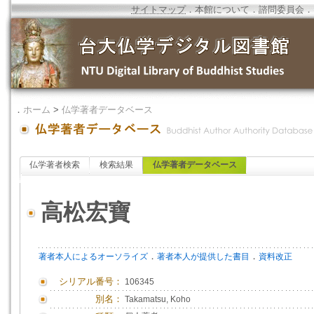
サイトマップ
．
本館について
．
諮問委員会
．
．
ホーム
>
仏学著者データベース
仏学著者検索
検索結果
仏学著者データベース
高松宏寶
．
．
著者本人によるオーソライズ
著者本人が提供した書目
資料改正
シリアル番号：
106345
別名：
Takamatsu, Koho