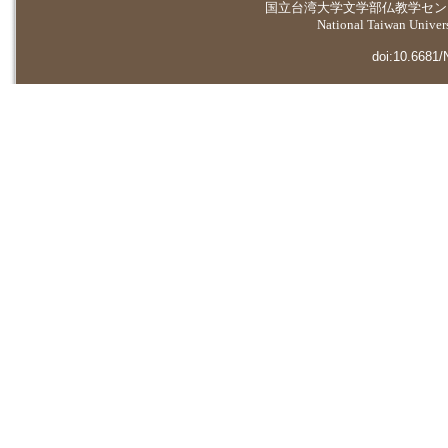
国立台湾大学
文学部仏教学セン
National Taiwan Universi
doi:10.6681