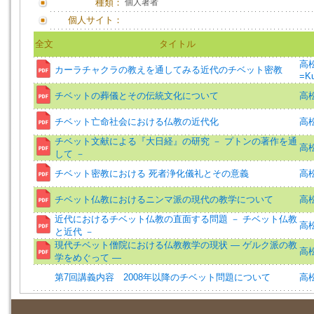
種類：
個人著者
個人サイト：
全文
タイトル
高松
カーラチャクラの教えを通してみる近代のチベット密教
=Ku
チベットの葬儀とその伝統文化について
高松
チベット亡命社会における仏教の近代化
高松
チベット文献による『大日経』の研究 － プトンの著作を通
高松
して －
チベット密教における 死者浄化儀礼とその意義
高松
チベット仏教におけるニンマ派の現代の教学について
高
近代におけるチベット仏教の直面する問題 － チベット仏教
高松
と近代 －
現代チベット僧院における仏教教学の現状 ― ゲルク派の教
高
学をめぐって ―
第7回講義内容 2008年以降のチベット問題について
高松