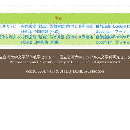
著者
と現代（い
松岡玄龍 (對談)
;
曽根宣雄 (對談)
;
名和清隆
佛教論叢=Bukkyo Rons
(解說)
;
今岡達雄 (記錄)
Buddhism=ブッキ
侶像を考える
松岡玄龍 (發表)
;
清水秀浩 (發表)
;
今岡達雄
佛教論叢=Bukkyo Rons
(發表)
;
田中典彦 (司會)
Buddhism=ブッキ
立台湾大学
文学部仏教学センター
．
国立台湾大学デジタル人文学科研究セン
National Taiwan University Library © 1995 - 2026. All rights reserved
doi:10.6681/NTURCDH.DB_DLMBS/Collection