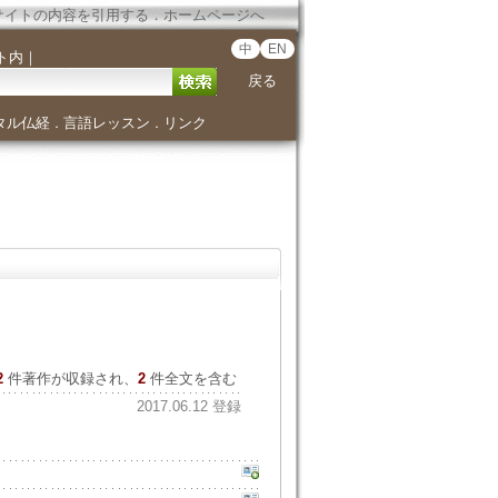
サイトの内容を引用する
．
ホームページへ
中
EN
ト内
｜
戻る
タル仏経
言語レッスン
リンク
．
．
2
件著作が収録され、
2
件全文を含む
2017.06.12 登録