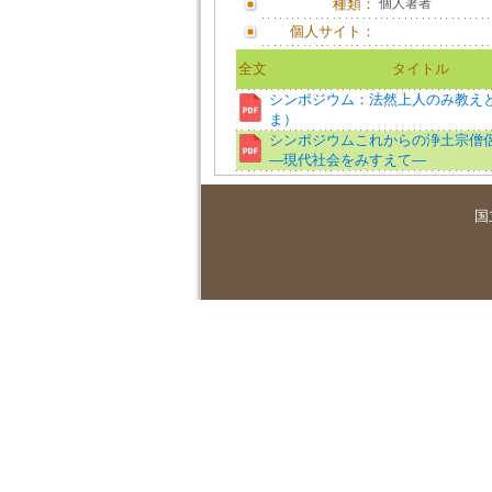
種類：
個人著者
個人サイト：
全文
タイトル
シンポジウム：法然上人のみ教え
ま）
シンポジウムこれからの浄土宗僧
―現代社会をみすえて―
国