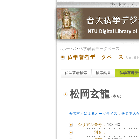
サイトマップ
．
．
ホーム
>
仏学著者データベース
仏学著者検索
検索結果
仏学著者デ
松岡玄龍
(本名)
．
著者本人によるオーソライズ
著者本人
シリアル番号：
108043
別名：