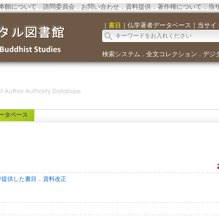
本館について
．
諮問委員会
．
お問い合わせ
．
資料提供
．
著作権について
．
当
｜
書目
｜
仏学著者データベース
｜
当サイ
検索システム
全文コレクション
デジ
．
．
ータベース
．
が提供した書目
資料改正