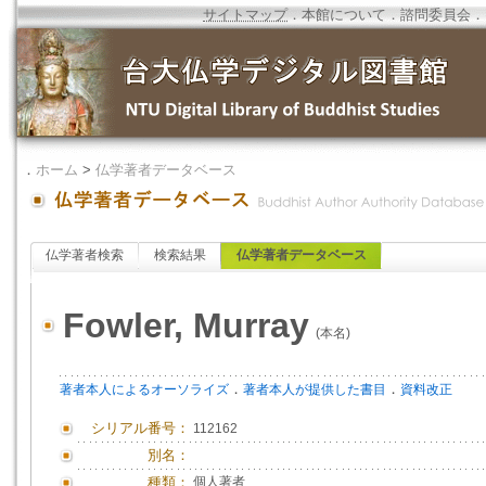
サイトマップ
．
本館について
．
諮問委員会
．
．
ホーム
>
仏学著者データベース
仏学著者検索
検索結果
仏学著者データベース
Fowler, Murray
(本名)
．
．
著者本人によるオーソライズ
著者本人が提供した書目
資料改正
シリアル番号：
112162
別名：
種類：
個人著者