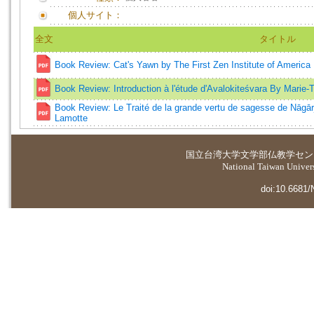
個人サイト：
全文
タイトル
Book Review: Cat's Yawn by The First Zen Institute of America
Book Review: Introduction à l'étude d'Avalokiteśvara By Marie
Book Review: Le Traité de la grande vertu de sagesse de Nāgā
Lamotte
国立台湾大学
文学部仏教学セン
National Taiwan Universi
doi:10.6681