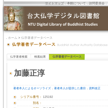
サイトマップ
．
本館について
．
諮問委員会
．
．
ホーム
>
仏学著者データベース
仏学著者検索
検索結果
仏学著者データベース
加藤正淳
．
．
著者本人によるオーソライズ
著者本人が提供した書目
資料改正
シリアル番号：
125192
別名：