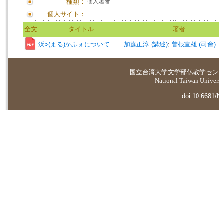
種類：
個人著者
個人サイト：
全文
タイトル
著者
浜○(まる)かふぇについて
加藤正淳 (講述)
;
曽根宣雄 (司會)
国立台湾大学
文学部仏教学セン
National Taiwan Universi
doi:10.6681