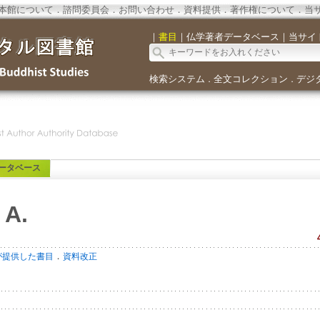
本館について
．
諮問委員会
．
お問い合わせ
．
資料提供
．
著作権について
．
当
｜
書目
｜
仏学著者データベース
｜
当サイ
検索システム
全文コレクション
デジ
．
．
ータベース
 A.
．
が提供した書目
資料改正