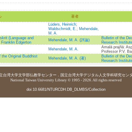
ル
著者
Lüders, Heinrich
;
Waldschmidt, E.
;
Mehendale,
M. A.
skrit (Language and
Bulletin of the D
Mehendale, M. A. (評論)
y Franklin Edgerton
Research Institut
Amalā prajñā: A
Mehendale, M. A.
Professor P.V. Ba
the Original Buddhist
Bulletin of the D
Mehendale, M. A. (著)
Research Institut
立台湾大学
文学部仏教学センター
．
国立台湾大学デジタル人文学科研究セン
National Taiwan University Library © 1995 - 2026. All rights reserved
doi:10.6681/NTURCDH.DB_DLMBS/Collection