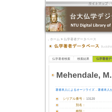
サイトマップ
．
．
ホーム
>
仏学著者データベース
仏学著者検索
検索結果
仏学著者デ
Mehendale, M.
．
著者本人によるオーソライズ
著者本人
シリアル番号：
13120
別名：
種類：