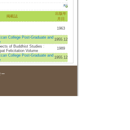
出版年
掲載誌
月日
1963
eccan College Post-Graduate and
1955.12
e
spects of Buddhist Studies :
1989
pat Felicitation Volume
eccan College Post-Graduate and
1955.12
e
ター