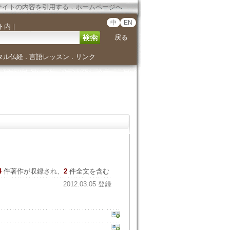
サイトの内容を引用する
．
ホームページへ
中
EN
ト内
｜
戻る
タル仏経
言語レッスン
リンク
．
．
4
件著作が収録され、
2
件全文を含む
2012.03.05 登録