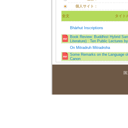
個人サイト：
全文
タイト
Bhārhut Inscriptions
Book Review: Buddhist Hybrid San
Literature) : Ten Public Lectures b
On Mitradruh Mitradroha
Some Remarks on the Language of 
Canon
国