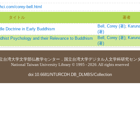
hci.com/corey-bell.html
タイトル
著者
Bell, Corey (著)
;
Karuna
dle Doctrine in Early Buddhism
(著)
Bell, Corey (著)
;
Karuna
ddhist Psychology and their Relevance to Buddhism
(著)
立台湾大学
文学部仏教学センター
．
国立台湾大学デジタル人文学科研究セン
National Taiwan University Library © 1995 - 2026. All rights reserved
doi:10.6681/NTURCDH.DB_DLMBS/Collection