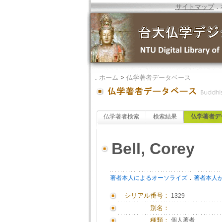
サイトマップ
．
．
ホーム
>
仏学著者データベース
仏学著者検索
検索結果
仏学著者デ
Bell, Corey
．
著者本人によるオーソライズ
著者本人
シリアル番号：
1329
別名：
種類：
個人著者