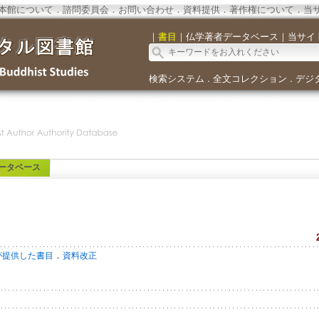
本館について
．
諮問委員会
．
お問い合わせ
．
資料提供
．
著作権について
．
当
｜
書目
｜
仏学著者データベース
｜
当サイ
検索システム
全文コレクション
デジ
．
．
ータベース
．
が提供した書目
資料改正