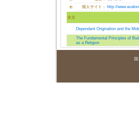
個人サイト：
http://www.avalon
全文
Dependant Origination and the Mid
The Fundamental Principles of Bu
as a Religion
国