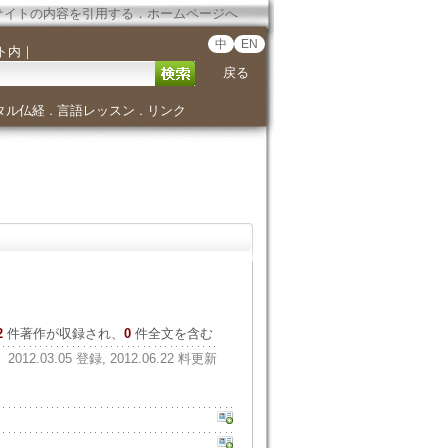
サイトの内容を引用する
．
ホームページへ
中
EN
ト内
｜
戻る
タル仏経
言語レッスン
リンク
．
．
2
件著作が収録され、
0
件全文を含む
2012.03.05 登録, 2012.06.22 料更新