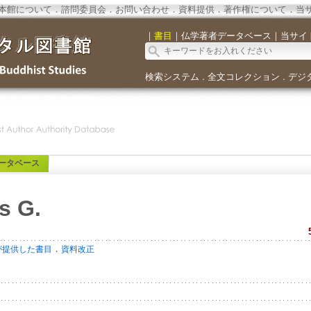
本館について
．
諮問委員会
．
お問い合わせ
．
資料提供
．
著作権について
．
当
｜
書目
｜
仏学著者データベース
｜
当サイ
検索システム
全文コレクション
デジ
．
．
ータベース
s G.
．
が提供した書目
資料改正