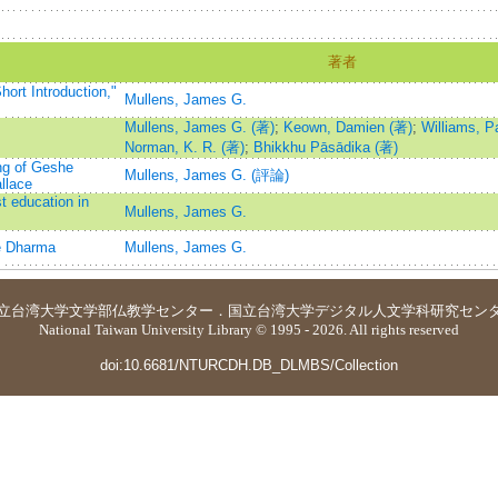
著者
ort Introduction,"
Mullens, James G.
Mullens, James G. (著)
;
Keown, Damien (著)
;
Williams, P
Norman, K. R. (著)
;
Bhikkhu Pāsādika (著)
ng of Geshe
Mullens, James G. (評論)
llace
t education in
Mullens, James G.
e Dharma
Mullens, James G.
立台湾大学
文学部仏教学センター
．
国立台湾大学デジタル人文学科研究セン
National Taiwan University Library © 1995 - 2026. All rights reserved
doi:10.6681/NTURCDH.DB_DLMBS/Collection