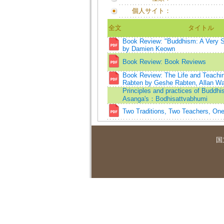
個人サイト：
全文
タイトル
Book Review: "Buddhism: A Very Sh
by Damien Keown
Book Review: Book Reviews
Book Review: The Life and Teachi
Rabten by Geshe Rabten, Allan Wa
Principles and practices of Buddhis
Asanga's：Bodhisattvabhumi
Two Traditions, Two Teachers, On
国