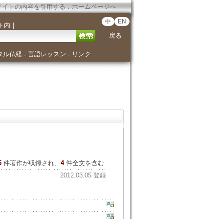
サイトの内容を引用する
．
ホームページへ
中
EN
ト内
｜
戻る
タル仏経
言語レッスン
リンク
．
．
5
件著作が収録され、
4
件全文を含む
2012.03.05 登録