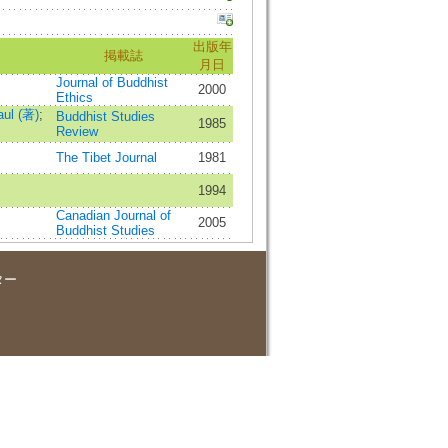
出版年
掲載誌
月日
Journal of Buddhist
2000
Ethics
aul (著)
;
Buddhist Studies
1985
Review
The Tibet Journal
1981
1994
Canadian Journal of
2005
Buddhist Studies
ター