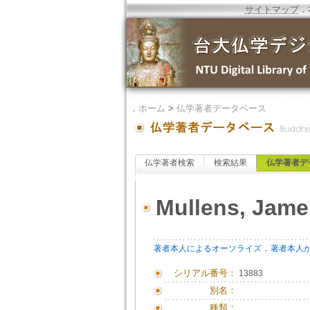
サイトマップ
．
．
ホーム
>
仏学著者データベース
仏学著者検索
検索結果
仏学著者デ
Mullens, Jame
．
著者本人によるオーソライズ
著者本人
シリアル番号：
13883
別名：
種類：