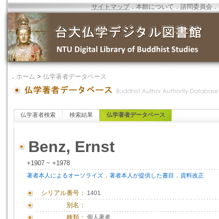
サイトマップ
．
本館について
．
諮問委員会
．
．
ホーム
>
仏学著者データベース
仏学著者検索
検索結果
仏学著者データベース
Benz, Ernst
+1907 ~ +1978
．
．
著者本人によるオーソライズ
著者本人が提供した書目
資料改正
シリアル番号：
1401
別名：
種類：
個人著者