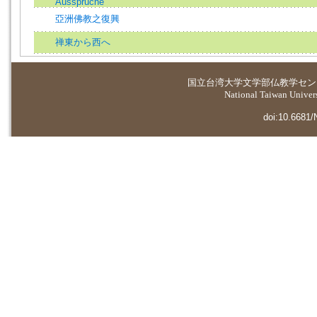
Ausspruche
亞洲佛教之復興
禅東から西へ
国立台湾大学
文学部仏教学セン
National Taiwan Universi
doi:10.6681